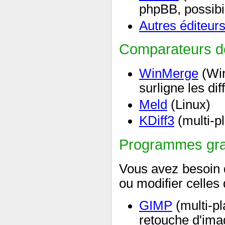
phpBB, possibil
Autres éditeurs
Comparateurs de
WinMerge
(Win
surligne les di
Meld
(Linux)
KDiff3
(multi-p
Programmes gr
Vous avez besoin 
ou modifier celle
GIMP
(multi-p
retouche d'ima