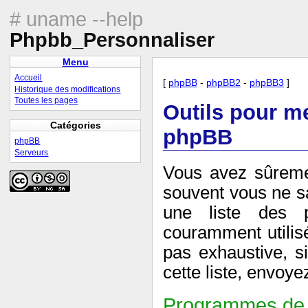
# uname --help
Phpbb_Personnaliser
Menu
Accueil
[
phpBB
-
phpBB2
-
phpBB3
]
Historique des modifications
Toutes les pages
Outils pour me
Catégories
phpBB
phpBB
Serveurs
Vous avez sûreme
souvent vous ne sav
une liste des p
couramment utilisé
pas exhaustive, si
cette liste, envoye
Programmes de