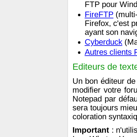
FTP pour Window
FireFTP
(multi-
Firefox, c'est p
ayant son navi
Cyberduck
(Ma
Autres clients
Editeurs de text
Un bon éditeur de 
modifier votre fo
Notepad par défa
sera toujours mieu
coloration syntaxi
Important
: n'util