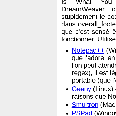
Is What You 
DreamWeaver ou
stupidement le co
dans overall_foote
que c'est sensé ê
fonctionner. Utilis
Notepad++
(Wi
que j'adore, en
l'on peut atend
regex), il est l
portable (que l
Geany
(Linux) 
raisons que N
Smultron
(Mac
PSPad
(Windows